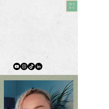
ME
NU