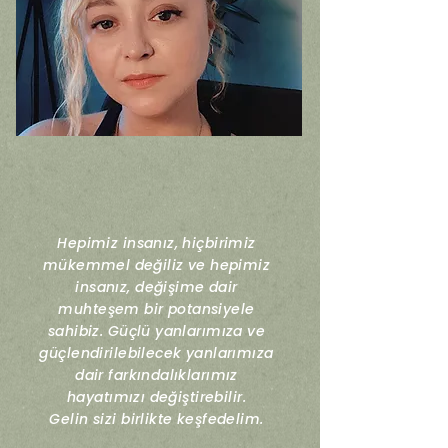
Psikolog
Buket Emanet
Hepimiz insanız, hiçbirimiz
mükemmel değiliz ve hepimiz
insanız, değişime dair
muhteşem bir potansiyele
sahibiz. Güçlü yanlarımıza ve
güçlendirilebilecek yanlarımıza
dair farkındalıklarımız
hayatımızı değiştirebilir.
Gelin sizi birlikte keşfedelim.